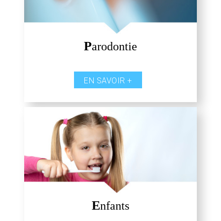
P
arodontie
EN SAVOIR +
E
nfants