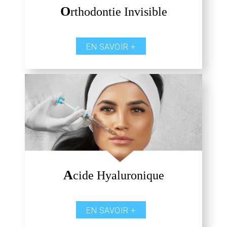
O
rthodontie Invisible
EN SAVOIR +
A
cide Hyaluronique
EN SAVOIR +